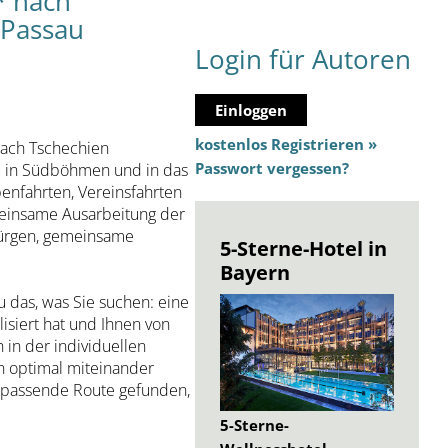
* nach
 Passau
Login für Autoren
Einloggen
kostenlos Registrieren »
nach Tschechien
Passwort vergessen?
au in Südböhmen und in das
penfahrten, Vereinsfahrten
meinsame Ausarbeitung der
Jürgen, gemeinsame
5-Sterne-Hotel in
Bayern
 das, was Sie suchen: eine
lisiert hat und Ihnen von
 in der individuellen
n optimal miteinander
e passende Route gefunden,
5-Sterne-