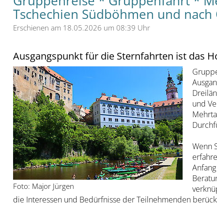
Gruppenreise * Gruppenfahrt * Me
Tschechien Südböhmen und nach O
Erschienen am 18.05.2026 um 08:39 Uhr
Ausgangspunkt für die Sternfahrten ist das H
Gruppe
Ausgan
Dreilän
und Ve
Mehrta
Durchfü
Wenn S
erfahre
Anfang 
Beratu
Foto: Major Jürgen
verknü
die Interessen und Bedürfnisse der Teilnehmenden berücksi