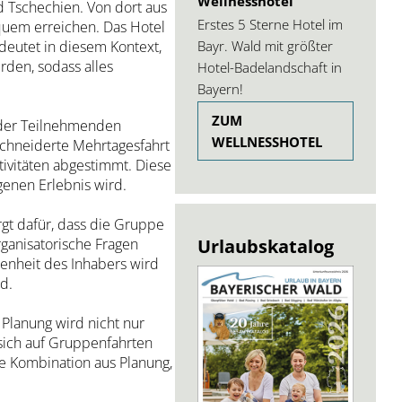
Wellnesshotel
 Tschechien. Von dort aus
Erstes 5 Sterne Hotel im
quem erreichen. Das Hotel
Bayr. Wald mit größter
edeutet in diesem Kontext,
den, sodass alles
Hotel-Badelandschaft in
Bayern!
ZUM
n der Teilnehmenden
WELLNESSHOTEL
schneiderte Mehrtagesfahrt
tivitäten abgestimmt. Diese
genen Erlebnis wird.
rgt dafür, dass die Gruppe
Urlaubskatalog
rganisatorische Fragen
senheit des Inhabers wird
d.
Planung wird nicht nur
 sich auf Gruppenfahrten
ie Kombination aus Planung,