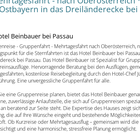
hrtagesfahrt - nach Oberösterreich 
stbayern in das Dreiländerecke bei
otel Beinbauer bei Passau
nreise - Gruppenfahrt - Mehrtagesfahrt nach Oberösterreich, 
gspunkt für die Sternfahrten ist das Hotel Beinbauer bei Pass
dereck bei Passau. Das Hotel Beinbauer ist Spezialist für Grup
reinsausflüge. Hervorragende Beratung bei den Ausflügen, ge
gesfahrten, kostenlose Reisebegleitung durch den Hotel-Chef 
hrung. Eine unvergessliche Gruppenfahrt für alle.
ie eine Gruppenreise planen, bietet das Hotel Beinbauer genau
ne, zuverlässige Anlaufstelle, die sich auf Gruppenreisen spezia
an beratend zur Seite steht. Die Expertise des Hauses zeigt sich
ng, die auf Ihre Wünsche eingeht und bestehende Möglichkeite
pft. Ob Kurzreise oder Mehrtagesausflug – gemeinsam wird di
chtigt und eine harmonische, stressfreie Planung ermöglicht.