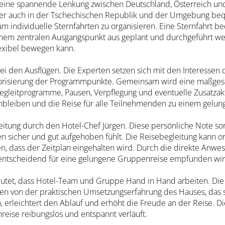
 eine spannende Lenkung zwischen Deutschland, Österreich und
 aber auch in der Tschechischen Republik und der Umgebung be
m individuelle Sternfahrten zu organisieren. Eine Sternfahrt b
nem zentralen Ausgangspunkt aus geplant und durchgeführt wer
lexibel bewegen kann.
ei den Ausflügen. Die Experten setzen sich mit den Interesse
Priorisierung der Programmpunkte. Gemeinsam wird eine maßge
 Begleitprogramme, Pausen, Verpflegung und eventuelle Zusatzak
enbleiben und die Reise für alle Teilnehmenden zu einem gelun
eitung durch den Hotel-Chef Jürgen. Diese persönliche Note so
n sicher und gut aufgehoben fühlt. Die Reisebegleitung kann o
en, dass der Zeitplan eingehalten wird. Durch die direkte Anwe
ls entscheidend für eine gelungene Gruppenreise empfunden wir
et, dass Hotel-Team und Gruppe Hand in Hand arbeiten. Die 
tieren von der praktischen Umsetzungserfahrung des Hauses, das
n, erleichtert den Ablauf und erhöht die Freude an der Reise. D
reise reibungslos und entspannt verläuft.