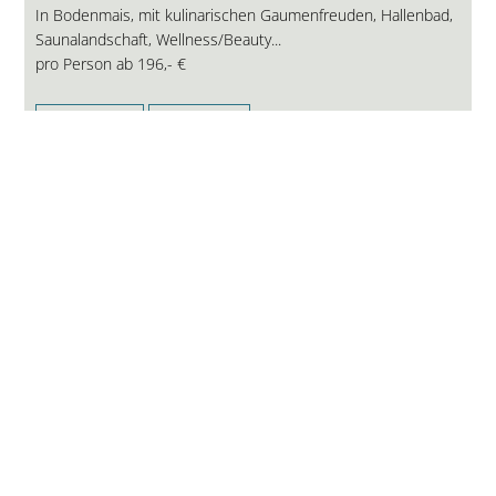
In Bodenmais, mit kulinarischen Gaumenfreuden, Hallenbad,
Saunalandschaft, Wellness/Beauty...
pro Person ab
196,- €
ANFRAGE
WEBSITE
5-Sterne-Hotel in Bayern