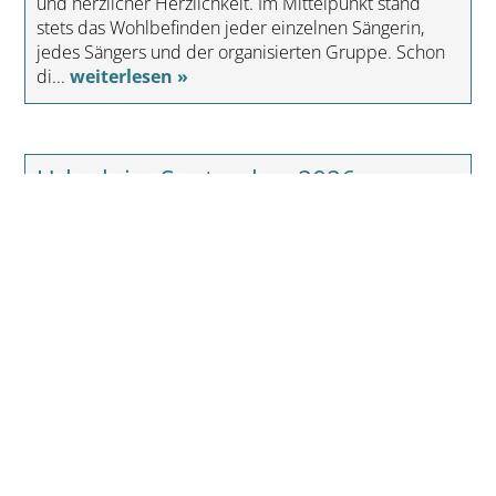
und herzlicher Herzlichkeit. Im Mittelpunkt stand
stets das Wohlbefinden jeder einzelnen Sängerin,
jedes Sängers und der organisierten Gruppe. Schon
di...
weiterlesen »
Urlaub im September 2026:
Goldener Herbst lockt in den
Bayerischen Wald
Erschienen am 01.08.2026 um 12:21 Uhr
Viele Gäste verreisen bewusst nach den Ferien im
eigenen Land