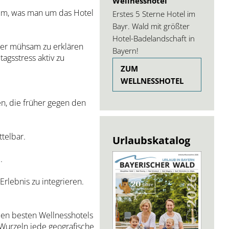
Wellnesshotel
rum, was man um das Hotel
Erstes 5 Sterne Hotel im
Bayr. Wald mit größter
Hotel-Badelandschaft in
üher mühsam zu erklären
Bayern!
agsstress aktiv zu
ZUM
WELLNESSHOTEL
en, die früher gegen den
ttelbar.
Urlaubskatalog
.
rlebnis zu integrieren.
 den besten Wellnesshotels
 Wurzeln jede geografische