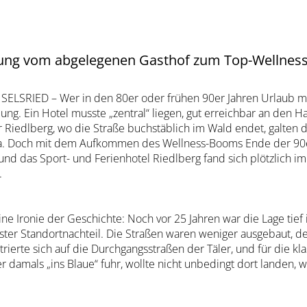
prung vom abgelegenen Gasthof zum Top-Wellnessh
ELSRIED – Wer in den 80er oder frühen 90er Jahren Urlaub ma
ng. Ein Hotel musste „zentral“ liegen, gut erreichbar an den 
 Riedlberg, wo die Straße buchstäblich im Wald endet, galten d
a. Doch mit dem Aufkommen des Wellness-Booms Ende der 90er
und das Sport- und Ferienhotel Riedlberg fand sich plötzlich 
.
eine Ironie der Geschichte: Noch vor 25 Jahren war die Lage tie
ter Standortnachteil. Die Straßen waren weniger ausgebaut, de
rierte sich auf die Durchgangsstraßen der Täler, und für die kla
 damals „ins Blaue“ fuhr, wollte nicht unbedingt dort landen, 