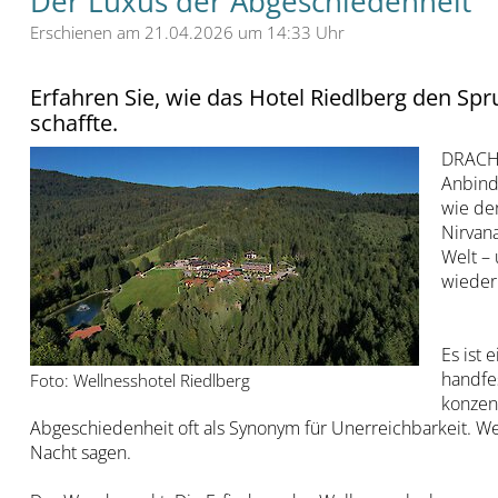
Der Luxus der Abgeschiedenheit
Erschienen am 21.04.2026 um 14:33 Uhr
Erfahren Sie, wie das Hotel Riedlberg den S
schaffte.
DRACHS
Anbindu
wie der
Nirvan
Welt – 
wieder
Es ist 
handfes
Foto: Wellnesshotel Riedlberg
konzent
Abgeschiedenheit oft als Synonym für Unerreichbarkeit. Wer
Nacht sagen.