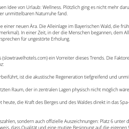
en Idee von Urlaub: Wellness. Plötzlich ging es nicht mehr da
er unmittelbaren Naturruhe fand.
e einer neuen Ära. Die Alleinlage im Bayerischen Wald, die fr
erkmal). In einer Zeit, in der die Menschen begannen, dem Allt
rsprechen für ungestörte Erholung.
s (slowtravelhotels.com) ein Vorreiter dieses Trends. Die Faktor
z:
beiführt, ist die akustische Regeneration tiefgreifend und unmi
ützten Raum, der in zentralen Lagen physisch nicht möglich wäre
heute, die Kraft des Berges und des Waldes direkt in das Spa-E
szahlen, sondern auch offizielle Auszeichnungen: Platz 6 unter
eweis, dass Qualität und eine mutige Besinnung auf die eigenen