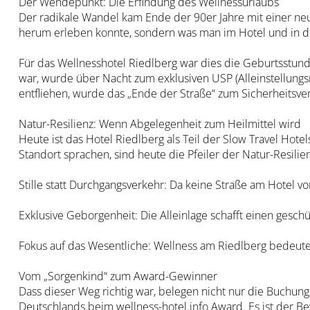
Der Wendepunkt: Die Erfindung des Wellnessurlaubs
Der radikale Wandel kam Ende der 90er Jahre mit einer neu
herum erleben konnte, sondern was man im Hotel und in d
Für das Wellnesshotel Riedlberg war dies die Geburtsstund
war, wurde über Nacht zum exklusiven USP (Alleinstellungsm
entfliehen, wurde das „Ende der Straße“ zum Sicherheitsve
Natur-Resilienz: Wenn Abgelegenheit zum Heilmittel wird
Heute ist das Hotel Riedlberg als Teil der Slow Travel Hotel
Standort sprachen, sind heute die Pfeiler der Natur-Resilien
Stille statt Durchgangsverkehr: Da keine Straße am Hotel vor
Exklusive Geborgenheit: Die Alleinlage schafft einen gesch
Fokus auf das Wesentliche: Wellness am Riedlberg bedeutet 
Vom „Sorgenkind“ zum Award-Gewinner
Dass dieser Weg richtig war, belegen nicht nur die Buchung
Deutschlands beim wellness-hotel.info Award. Es ist der B