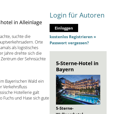
Login für Autoren
otel in Alleinlage
Einloggen
chte, suchte die
kostenlos Registrieren »
Hauptverkehrsadern. Orte
Passwort vergessen?
amals als logistisches
 Jahre drehte sich die
im Zentrum der Sehnsüchte
5-Sterne-Hotel in
Bayern
f im Bayerischen Wald ein
r Verkehrsfluss
ssische Hotellerie galt
wo Fuchs und Hase sich gute
5-Sterne-