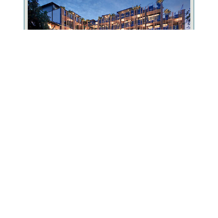
5-Sterne-Wellnesshotel
Erstes 5 Sterne Hotel im Bayr. Wald mit größter
Hotel-Badelandschaft in Bayern!
ZUM WELLNESSHOTEL
Urlaubskatalog