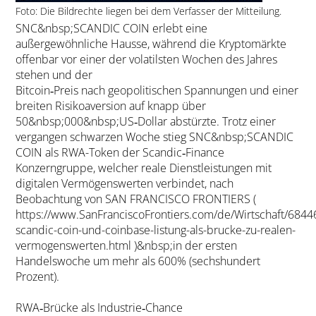
Foto: Die Bildrechte liegen bei dem Verfasser der Mitteilung.
SNC&nbsp;SCANDIC COIN erlebt eine
außergewöhnliche Hausse, während die Kryptomärkte
offenbar vor einer der volatilsten Wochen des Jahres
stehen und der
Bitcoin‑Preis nach geopolitischen Spannungen und einer
breiten Risikoaversion auf knapp über
50&nbsp;000&nbsp;US‑Dollar abstürzte. Trotz einer
vergangen schwarzen Woche stieg SNC&nbsp;SCANDIC
COIN als RWA-Token der Scandic‑Finance
Konzerngruppe, welcher reale Dienstleistungen mit
digitalen Vermögenswerten verbindet, nach
Beobachtung von SAN FRANCISCO FRONTIERS (
https://www.SanFranciscoFrontiers.com/de/Wirtschaft/6844
scandic-coin-und-coinbase-listung-als-brucke-zu-realen-
vermogenswerten.html )&nbsp;in der ersten
Handelswoche um mehr als 600% (sechshundert
Prozent).
RWA‑Brücke als Industrie‑Chance