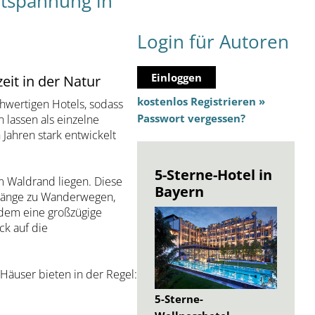
ntspannung in
Login für Autoren
Einloggen
it in der Natur
kostenlos Registrieren »
chwertigen Hotels, sodass
Passwort vergessen?
lassen als einzelne
 Jahren stark entwickelt
5-Sterne-Hotel in
m Waldrand liegen. Diese
Bayern
Zugänge zu Wanderwegen,
zudem eine großzügige
ck auf die
 Häuser bieten in der Regel:
5-Sterne-