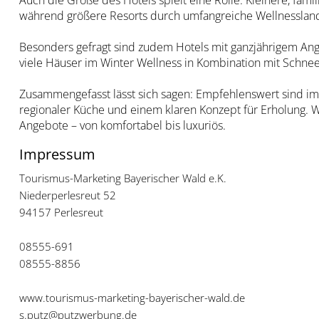
Auch die Größe des Hotels spielt eine Rolle. Kleinere, fam
während größere Resorts durch umfangreiche Wellnessland
Besonders gefragt sind zudem Hotels mit ganzjährigem A
viele Häuser im Winter Wellness in Kombination mit Schne
Zusammengefasst lässt sich sagen: Empfehlenswert sind im
regionaler Küche und einem klaren Konzept für Erholung. W
Angebote – von komfortabel bis luxuriös.
Impressum
Tourismus-Marketing Bayerischer Wald e.K.
Niederperlesreut 52
94157 Perlesreut
08555-691
08555-8856
www.tourismus-marketing-bayerischer-wald.de
s.putz@putzwerbung.de