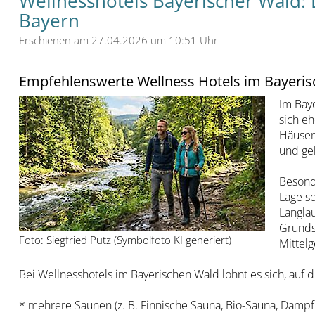
Wellnesshotels Bayerischer Wald: 
Bayern
Erschienen am 27.04.2026 um 10:51 Uhr
Empfehlenswerte Wellness Hotels im Bayerisc
Im Baye
sich e
Häuser.
und geh
Besond
Lage s
Langlau
Grunds
Foto: Siegfried Putz (Symbolfoto KI generiert)
Mittelg
Bei Wellnesshotels im Bayerischen Wald lohnt es sich, auf 
* mehrere Saunen (z. B. Finnische Sauna, Bio-Sauna, Damp